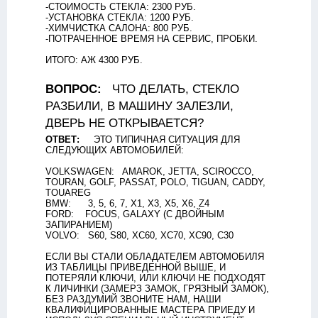
-СТОИМОСТЬ СТЕКЛА: 2300 РУБ.
-УСТАНОВКА СТЕКЛА: 1200 РУБ.
-ХИМЧИСТКА САЛОНА: 800 РУБ.
-ПОТРАЧЕННОЕ ВРЕМЯ НА СЕРВИС, ПРОБКИ.
ИТОГО: АЖ 4300 РУБ.
ВОПРОС:
ЧТО ДЕЛАТЬ, СТЕКЛО
РАЗБИЛИ, В МАШИНУ ЗАЛЕЗЛИ,
ДВЕРЬ НЕ ОТКРЫВАЕТСЯ?
ОТВЕТ:
ЭТО ТИПИЧНАЯ СИТУАЦИЯ ДЛЯ
СЛЕДУЮЩИХ АВТОМОБИЛЕЙ:
VOLKSWAGEN: AMAROK, JETTA, SCIROCCO,
TOURAN, GOLF, PASSAT, POLO, TIGUAN, CADDY,
TOUAREG
ВMW: 3, 5, 6, 7, X1, X3, X5, X6, Z4
FORD: FOCUS, GALAXY (С ДВОЙНЫМ
ЗАПИРАНИЕМ)
VOLVO: S60, S80, XC60, XC70, XC90, C30
ЕСЛИ ВЫ СТАЛИ ОБЛАДАТЕЛЕМ АВТОМОБИЛЯ
ИЗ ТАБЛИЦЫ ПРИВЕДЕННОЙ ВЫШЕ, И
ПОТЕРЯЛИ КЛЮЧИ, ИЛИ КЛЮЧИ НЕ ПОДХОДЯТ
К ЛИЧИНКИ (ЗАМЕРЗ ЗАМОК, ГРЯЗНЫЙ ЗАМОК),
БЕЗ РАЗДУМИЙ ЗВОНИТЕ НАМ, НАШИ
КВАЛИФИЦИРОВАННЫЕ МАСТЕРА ПРИЕДУ И